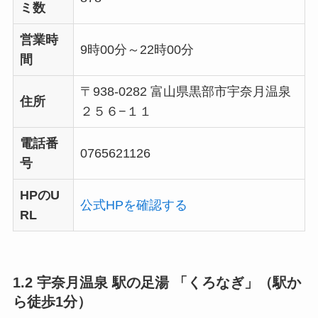
ミ数
営業時
9時00分～22時00分
間
〒938-0282 富山県黒部市宇奈月温泉
住所
２５６−１１
電話番
0765621126
号
HPのU
公式HPを確認する
RL
1.2 宇奈月温泉 駅の足湯 「くろなぎ」（駅か
ら徒歩1分）