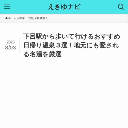
えきゆナビ
ホーム
中部・北陸
岐阜県
下呂駅から歩いて行けるおすすめ
2025
日帰り温泉３選！地元にも愛され
8/03
る名湯を厳選