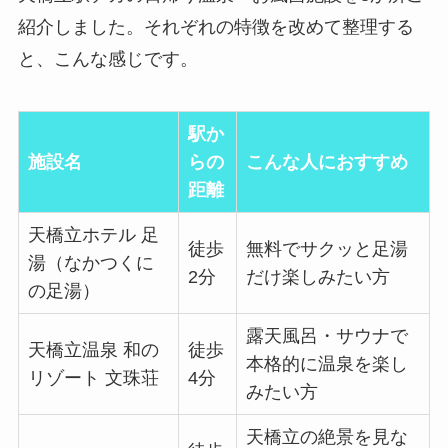
紹介しました。それぞれの特徴を改めて整理する
と、こんな感じです。
駅か
施設名
らの
こんな人におすすめ
距離
天橋立ホテル 足
徒歩
無料でサクッと足湯
湯（なかつくに
2分
だけ楽しみたい方
の足湯）
露天風呂・サウナで
天橋立温泉 和の
徒歩
本格的に温泉を楽し
リゾート 文珠荘
4分
みたい方
天橋立の絶景を見な